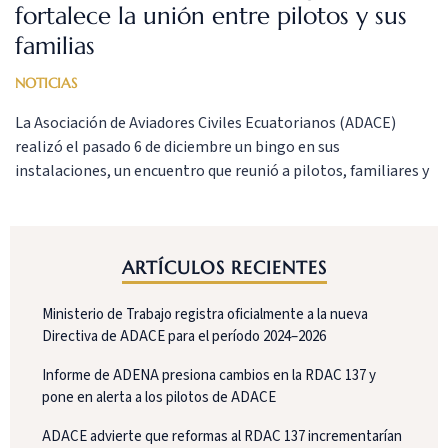
fortalece la unión entre pilotos y sus
familias
NOTICIAS
La Asociación de Aviadores Civiles Ecuatorianos (ADACE)
realizó el pasado 6 de diciembre un bingo en sus
instalaciones, un encuentro que reunió a pilotos, familiares y
miembros de la comunidad aeronáutica en una jornada
marcada por el compañerismo y la diversión. El evento contó
con premios donados por diversas empresas vinculadas a la
aviación agrícola […]
ARTÍCULOS RECIENTES
Ministerio de Trabajo registra oficialmente a la nueva
Directiva de ADACE para el período 2024–2026
Informe de ADENA presiona cambios en la RDAC 137 y
pone en alerta a los pilotos de ADACE
ADACE advierte que reformas al RDAC 137 incrementarían