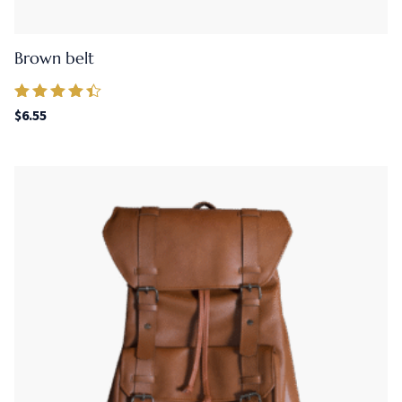
Brown belt
Valorado en
$
6.55
4.25
de 5