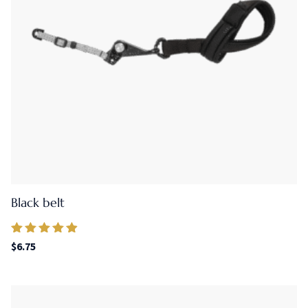
Black belt
Valorado en
$
6.75
4.67
de 5