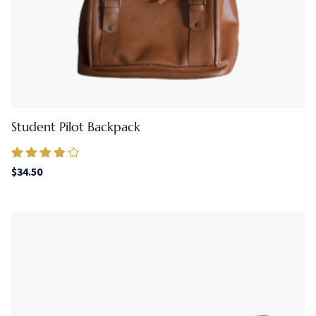
Student Pilot Backpack
Valorado
$
34.50
en
3.67
de 5