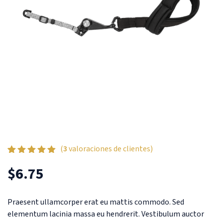
(
3
valoraciones de clientes)
Valorado
3
4.67
$
6.75
sobre 5
basado en
puntuaciones
de clientes
Praesent ullamcorper erat eu mattis commodo. Sed
elementum lacinia massa eu hendrerit. Vestibulum auctor