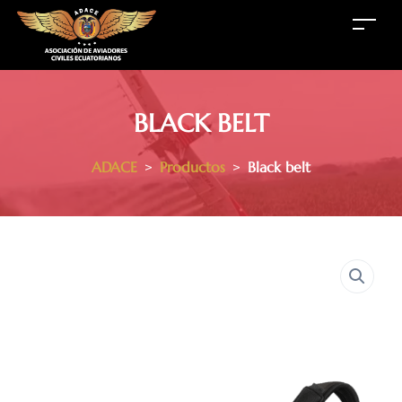
BLACK BELT
ADACE
>
Productos
>
Black belt