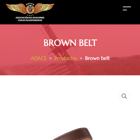
BROWN BELT
ADACE
>
Productos
>
Brown belt