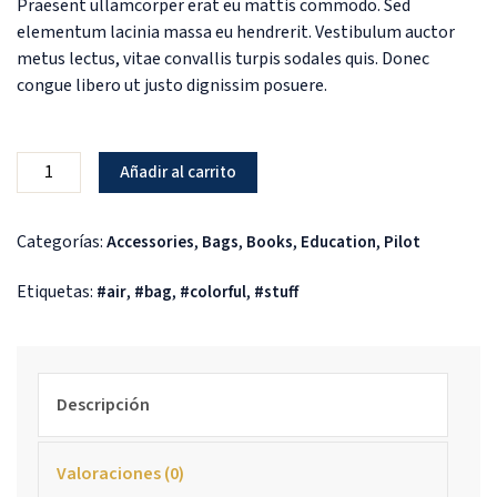
Praesent ullamcorper erat eu mattis commodo. Sed
elementum lacinia massa eu hendrerit. Vestibulum auctor
metus lectus, vitae convallis turpis sodales quis. Donec
congue libero ut justo dignissim posuere.
Añadir al carrito
Categorías:
,
,
,
,
Accessories
Bags
Books
Education
Pilot
Etiquetas:
,
,
,
air
bag
colorful
stuff
Descripción
Valoraciones (0)