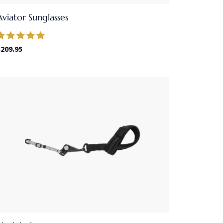
Aviator Sunglasses
Valorado en
$
209.95
5.00
de 5