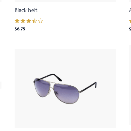
Black belt
Valorado
$
6.75
en
3.33
de 5