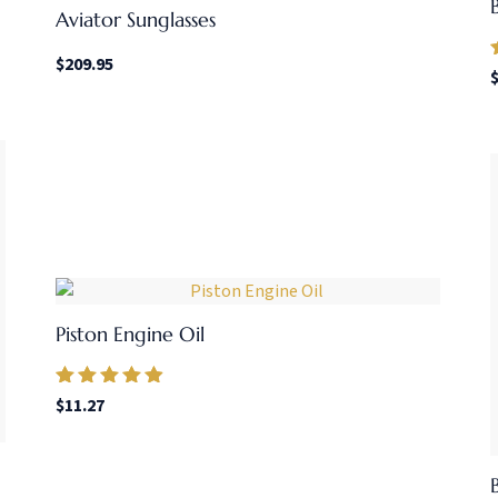
Aviator Sunglasses
$
209.95
Piston Engine Oil
Valorado en
$
11.27
4.67
de 5