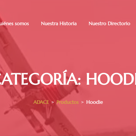
uiénes somos
Nuestra Historia
Nuestro Directorio
ATEGORÍA:
HOODI
ADACE
>
Productos
>
Hoodie