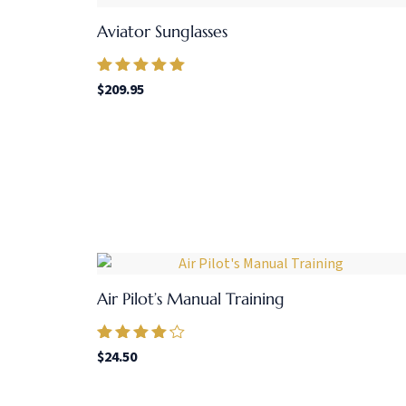
Aviator Sunglasses
Valorado en
$
209.95
5.00
de 5
Air Pilot’s Manual Training
Valorado en
$
24.50
4.00
de 5