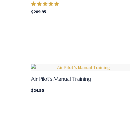
Valorado en
$
209.95
4.50
de 5
Air Pilot’s Manual Training
$
24.50