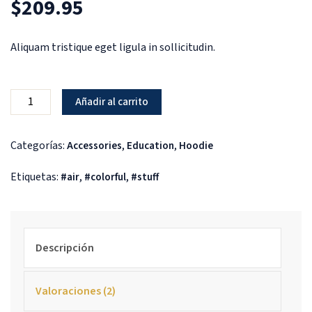
$
209.95
4.50
sobre
5 basado
en
puntuaciones
Aliquam tristique eget ligula in sollicitudin.
de clientes
Añadir al carrito
Categorías:
,
,
Accessories
Education
Hoodie
Etiquetas:
,
,
air
colorful
stuff
Descripción
Valoraciones (2)