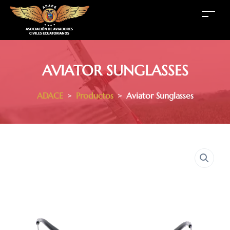
AVIATOR SUNGLASSES
ADACE
>
Productos
>
Aviator Sunglasses