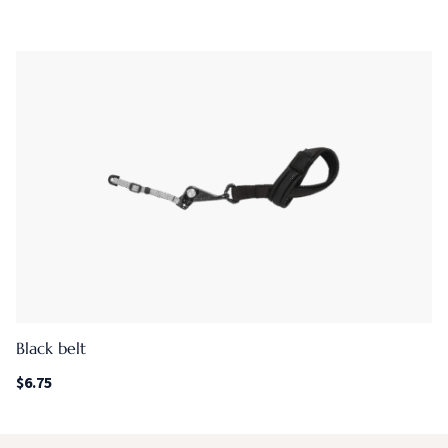
de 5
Black belt
$
6.75