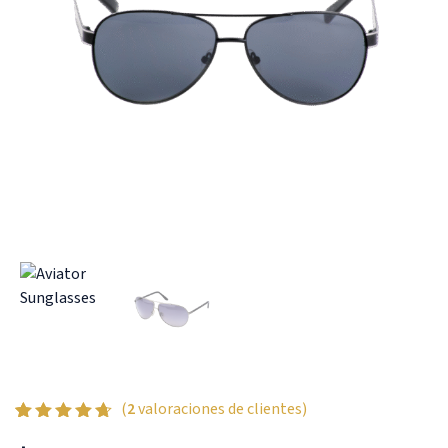
(
2
valoraciones de clientes)
Valorado
2