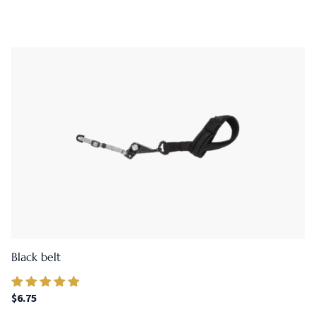
Black belt
$
6.75
Valorado en
4.67