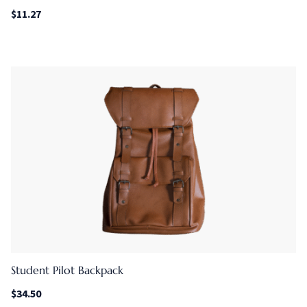
$
11.27
Student Pilot Backpack
$
34.50