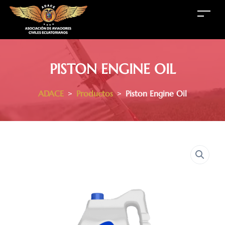
PISTON ENGINE OIL
ADACE
>
Productos
>
Piston Engine Oil